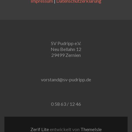
Impressum
|
Datenschutzerklärung
SV Pudripp e.V.
Neu Bellahn 12
29499 Zernien
vorstand@sv-pudripp.de
0 58 63 / 12 46
Zerif Lite
entwickelt von
ThemeIsle