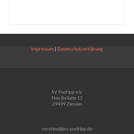
Impressum
|
Datenschutzerklärung
SV Pudripp e.V.
Neu Bellahn 12
29499 Zernien
vorstand@sv-pudripp.de