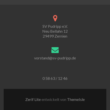
SV Pudripp e.V.
Neu Bellahn 12
29499 Zernien
vorstand@sv-pudripp.de
0 58 63 / 12 46
Zerif Lite
entwickelt von
ThemeIsle