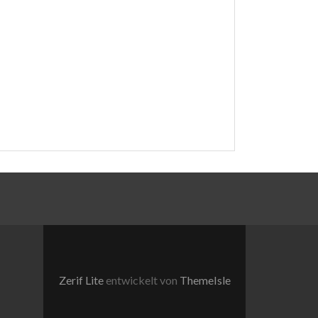
Zerif Lite
entwickelt von
ThemeIsle