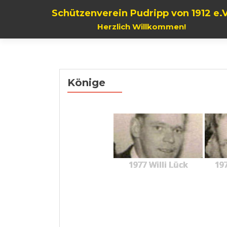
Schützenverein Pudripp von 1912 e.V
Herzlich Willkommen!
Könige
1977 Willi Lück
197