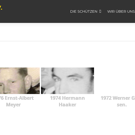
.
DIE SCHÜTZEN
WIR ÜBER UNS
6 Ernst-Albert
1974 Hermann
1972 Werner 
Meyer
Haaker
sen.