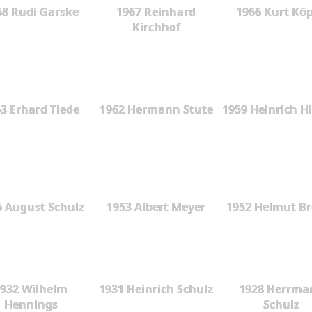
68 Rudi Garske
1967 Reinhard
1966 Kurt Kö
Kirchhof
3 Erhard Tiede
1962 Hermann Stute
1959 Heinrich H
6 August Schulz
1953 Albert Meyer
1952 Helmut B
932 Wilhelm
1931 Heinrich Schulz
1928 Herrma
Hennings
Schulz