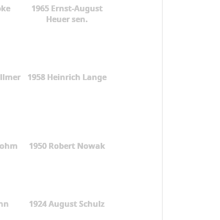
pke
1965 Ernst-August
Heuer sen.
illmer
1958 Heinrich Lange
rohm
1950 Robert Nowak
nn
1924 August Schulz