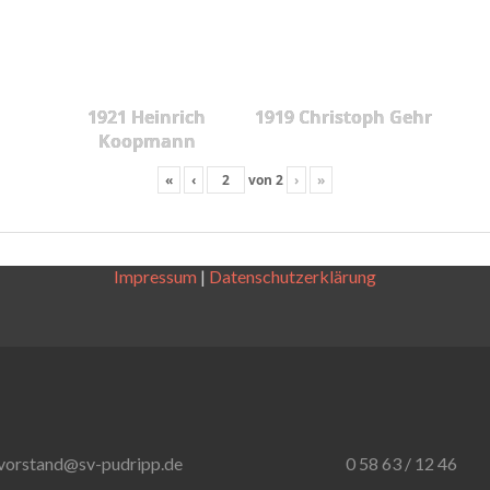
1921 Heinrich
1919 Christoph Gehr
Koopmann
«
‹
von
2
›
»
Impressum
|
Datenschutzerklärung
vorstand@sv-pudripp.de
0 58 63 / 12 46