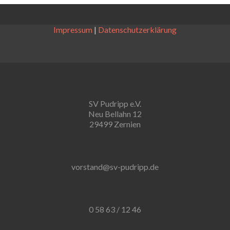
Impressum
|
Datenschutzerklärung
SV Pudripp e.V.
Neu Bellahn 12
29499 Zernien
vorstand@sv-pudripp.de
0 58 63 / 12 46